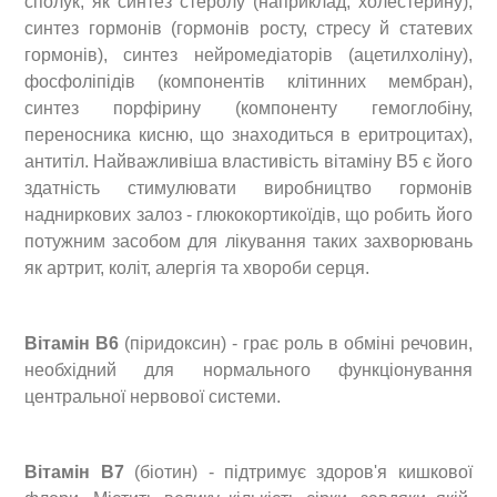
сполук, як синтез стеролу (наприклад, холестерину),
синтез гормонів (гормонів росту, стресу й статевих
гормонів), синтез нейромедіаторів (ацетилхоліну),
фосфоліпідів (компонентів клітинних мембран),
синтез порфірину (компоненту гемоглобіну,
переносника кисню, що знаходиться в еритроцитах),
антитіл. Найважливіша властивість вітаміну В5 є його
здатність стимулювати виробництво гормонів
надниркових залоз - глюкокортикоїдів, що робить його
потужним засобом для лікування таких захворювань
як артрит, коліт, алергія та хвороби серця.
Вітамін В6
(піридоксин) - грає роль в обміні речовин,
необхідний для нормального функціонування
центральної нервової системи.
Вітамін В7
(біотин) - підтримує здоров'я кишкової