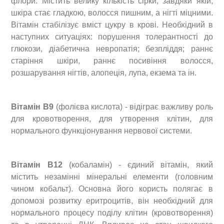
флори. Містить велику кількість сірки, завдяки якій,
шкіра стає гладкою, волосся пишним, а нігті міцними.
Вітамін стабілізує вміст цукру в крові. Необхідний в
наступних ситуаціях: порушення толерантності до
глюкози, діабетична невропатія; безпліддя; раннє
старіння шкіри, раннє посивіння волосся,
розшарування нігтів, алопеція, лупа, екзема та ін.
Вітамін В9
(фолієва кислота) - відіграє важливу роль
для кровотворення, для утворення клітин, для
нормального функціонування нервової системи.
Вітамін В12
(кобаламін) - єдиний вітамін, який
містить незамінні мінеральні елементи (головним
чином кобальт). Основна його користь полягає в
допомозі розвитку еритроцитів, він необхідний для
нормального процесу поділу клітин (кровотворення)