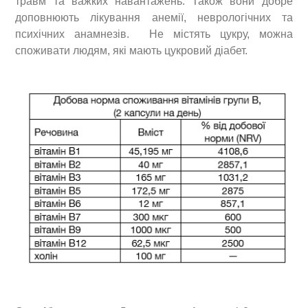
травм та важких навантажень. Також вони добре
доповнюють лікування анемії, неврологічних та
психічних анамнезів. Не містять цукру, можна
споживати людям, які мають цукровий діабет.