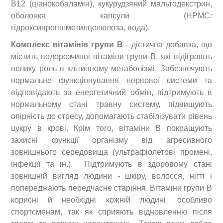
В12 (ціанокобаламін), кукурудзяний мальтодекстрин,
оболонка капсули (HPMC:
гідроксипропілметилцелюлоза, вода).
Комплекс вітамінів групи В
- дієтична добавка, що
містить водорозчинні вітаміни групи В, які відіграють
велику роль в клітинному метаболізмі. Забезпечують
нормальне функціонування нервової системи та
відповідають за енергетичний обмін, підтримують в
нормальному стані травну систему, підвищують
опірність до стресу, допомагають стабілізувати рівень
цукру в крові. Крім того, вітаміни В покращують
захисні функції організму від агресивного
зовнішнього середовища (ультрафіолетові промені,
інфекції та ін.). Підтримують в здоровому стані
зовнішній вигляд людини - шкіру, волосся, нігті і
попереджають передчасне старіння. Вітаміни групи В
корисні й необхідні кожній людині, особливо
спортсменам, так як сприяють відновленню після