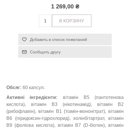
1 269,00 ₴
Обсяг:
60 капсул.
Активні інгредієнти:
вітамін В5 (пантотенова
кислота), вітамін В3 (нікотинамід), вітамін В2
(рибофлавін), вітамін В1 (тіамін-мононітрат), вітамін
В6 (піридоксин-гідрохлорид), холінбітартрат, вітамін
В9 (фолієва кислота), вітамін В7 (D-біотин), вітамін