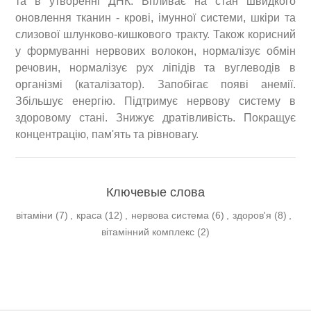
та в утворенні ДНК. Впливає на стан швидкого
оновлення тканин - крові, імунної системи, шкіри та
слизової шлунково-кишкового тракту. Також корисний
у формуванні нервових волокон, нормалізує обмін
речовин, нормалізує рух ліпідів та вуглеводів в
організмі (каталізатор). Запобігає появі анемії.
Збільшує енергію. Підтримує нервову систему в
здоровому стані. Знижує дратівливість. Покращує
концентрацію, пам'ять та рівновагу.
Ключевые слова
вітаміни
(7)
,
краса
(12)
,
нервова система
(6)
,
здоров'я
(8)
,
вітамінний комплекс
(2)