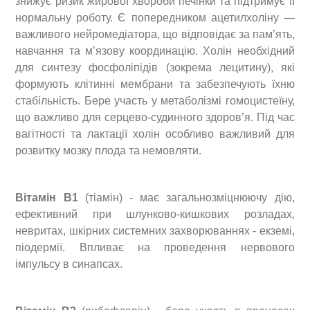
знижує ризик жирової хвороби печінки та підтримує її
нормальну роботу. Є попередником ацетилхоліну —
важливого нейромедіатора, що відповідає за пам’ять,
навчання та м’язову координацію. Холін необхідний
для синтезу фосфоліпідів (зокрема лецитину), які
формують клітинні мембрани та забезпечують їхню
стабільність. Бере участь у метаболізмі гомоцистеїну,
що важливо для серцево-судинного здоров’я. Під час
вагітності та лактації холін особливо важливий для
розвитку мозку плода та немовляти.
Вітамін В1
(тіамін) - має загальнозміцнюючу дію,
ефективний при шлунково-кишкових розладах,
невритах, шкірних системних захворюваннях - екземі,
піодермії. Впливає на проведення нервового
імпульсу в синапсах.