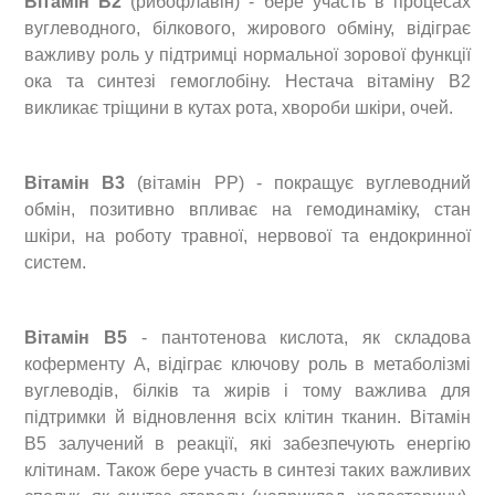
Вітамін В2
(рибофлавін) - бере участь в процесах
вуглеводного, білкового, жирового обміну, відіграє
важливу роль у підтримці нормальної зорової функції
ока та синтезі гемоглобіну. Нестача вітаміну В2
викликає тріщини в кутах рота, хвороби шкіри, очей.
Вітамін В3
(вітамін РР) - покращує вуглеводний
обмін, позитивно впливає на гемодинаміку, стан
шкіри, на роботу травної, нервової та ендокринної
систем.
Вітамін В5
- пантотенова кислота, як складова
коферменту А, відіграє ключову роль в метаболізмі
вуглеводів, білків та жирів і тому важлива для
підтримки й відновлення всіх клітин тканин. Вітамін
В5 залучений в реакції, які забезпечують енергію
клітинам. Також бере участь в синтезі таких важливих