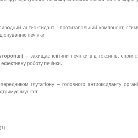
иродний антиоксидант і протизапальний компонент, стим
ціонуванню печінки.
зторопші)
– захищає клітини печінки від токсинів, сприяє
 ефективну роботу печінки.
передником глутатіону – головного антиоксиданту органі
дтримує імунітет.
(1)