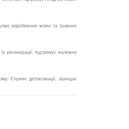
улює вироблення жовчі та травних
 їх регенерації, підтримує належну
зму. Сприяє детоксикації, захищає