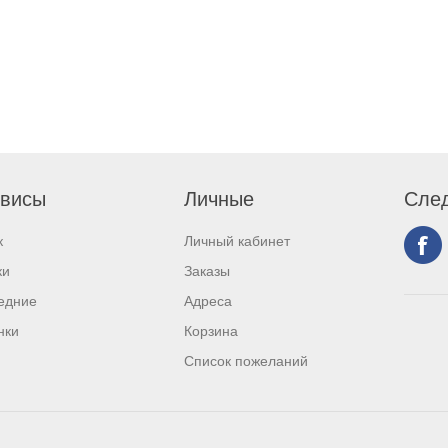
висы
Личные
След
к
Личный кабинет
ки
Заказы
едние
Адреса
нки
Корзина
Список пожеланий