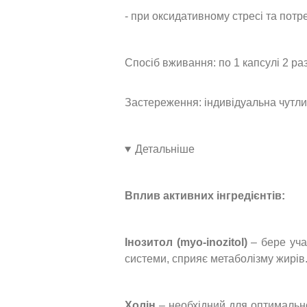
- при оксидативному стресі та потр
Спосіб вживання: по 1 капсулі 2 ра
Застереження: індивідуальна чутли
Детальніше
Вплив активних інгредієнтів:
Інозитол (myo-inozitol)
– бере учас
системи, сприяє метаболізму жирів
Холін
– необхідний для оптимально