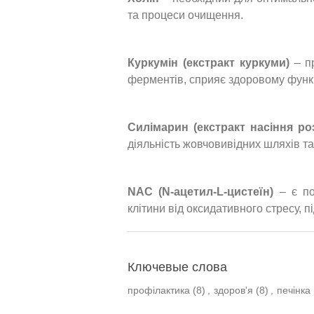
та процеси очищення.
Куркумін (екстракт куркуми)
– пр
ферментів, сприяє здоровому функ
Силімарин (екстракт насіння ро
діяльність жовчовивідних шляхів та
NAC (N-ацетил-L-цистеїн)
– є по
клітини від оксидативного стресу, пі
Ключевые слова
профілактика
(8)
,
здоров'я
(8)
,
печінка