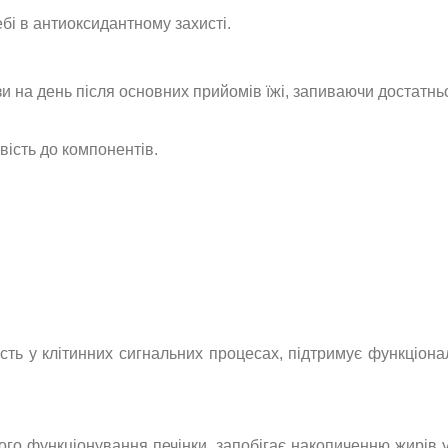
ебі в антиоксидантному захисті.
зи на день після основних прийомів їжі, запиваючи достатньо
вість до компонентів.
ть у клітинних сигнальних процесах, підтримує функціонал
.
го функціонування печінки, запобігає накопиченню жирів у 