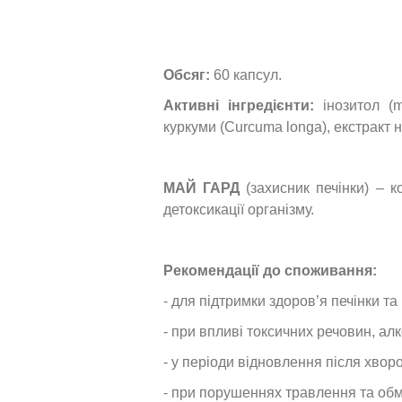
Обсяг:
60 капсул.
Активні інгредієнти:
інозитол (my
куркуми (Curcuma longa), екстракт 
МАЙ ГАРД
(захисник печінки) – к
детоксикації організму.
Рекомендації до споживання:
- для підтримки здоров’я печінки т
- при впливі токсичних речовин, ал
- у періоди відновлення після хвор
- при порушеннях травлення та обм