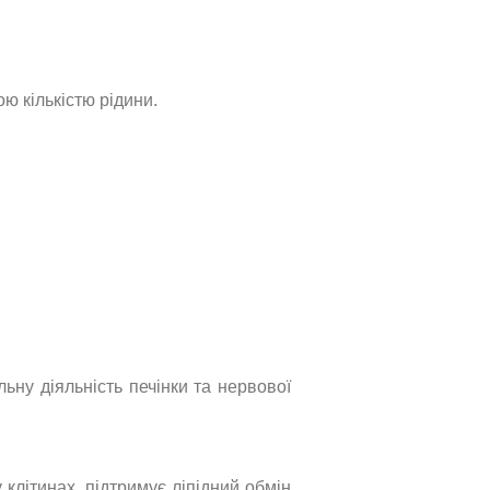
ю кількістю рідини.
ьну діяльність печінки та нервової
клітинах, підтримує ліпідний обмін