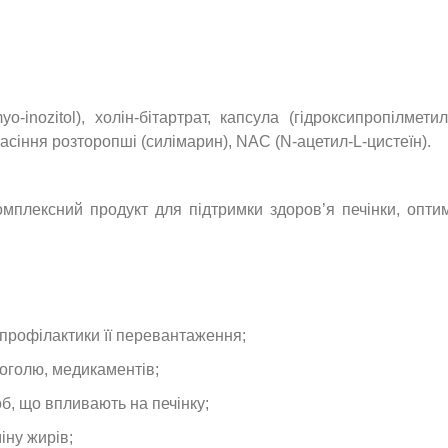
o-inozitol), холін-бітартрат, капсула (гідроксипропілмет
насіння розторопші (силімарин), NAC (N-ацетил-L-цистеїн).
омплексний продукт для підтримки здоров’я печінки, опти
а профілактики її перевантаження;
коголю, медикаментів;
об, що впливають на печінку;
іну жирів;