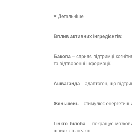
Детальніше
Вплив активних інгредієнтів:
Бакопа
– сприяє підтримці когніти
та відтворенні інформації.
Ашваганда
– адаптоген, що підтри
Женьшень
– стимулює енергетични
Гінкго білоба
– покращує мозковий
швидкість реакції.