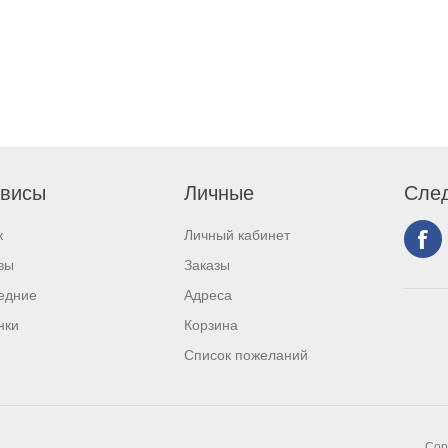
висы
Личные
След
к
Личный кабинет
вы
Заказы
едние
Адреса
нки
Корзина
Список пожеланий
Cop