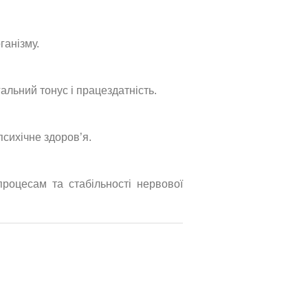
ганізму.
альний тонус і працездатність.
психічне здоров’я.
роцесам та стабільності нервової