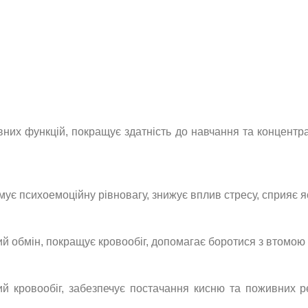
вних функцій, покращує здатність до навчання та концентр
мує психоемоційну рівновагу, знижує вплив стресу, сприяє я
й обмін, покращує кровообіг, допомагає боротися з втомою 
 кровообіг, забезпечує постачання кисню та поживних р