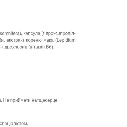
omnifera), капсула (гідроксипропіл-
би, екстракт кореню мака (Lepidium
-гідрохлорид (вітамін B6).
ни. Не приймати натщесерце.
спеціалістом.