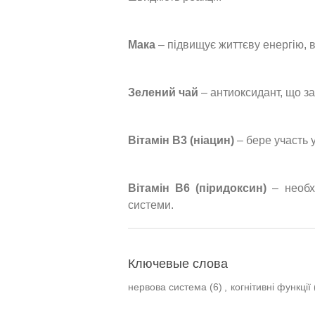
Мака
– підвищує життєву енергію, в
Зелений чай
– антиоксидант, що за
Вітамін B3 (ніацин)
– бере участь у
Вітамін B6 (піридоксин)
– необхі
системи.
Ключевые слова
нервова система
(6)
,
когнітивні функції