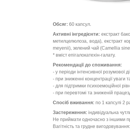
Обсяг:
60 капсул.
Активні інгредієнти:
екстракт бако
метилцелюлоза, вода), екстракт ко
meyenii), зелений чай (Camellia sin
* вміст епігалокатехін-галату.
Рекомендації до споживання:
- у періоди інтенсивної розумової д
- при зниженні концентрації уваги та
- для підтримки психоемоційної рів
- при перевтомі та зниженій працез
Спосіб вживання:
по 1 капсулі 2 
Застереження:
індивідуальна чутл
Не приймати одночасно з іншими пр
Вагітність та грудне вигодовування