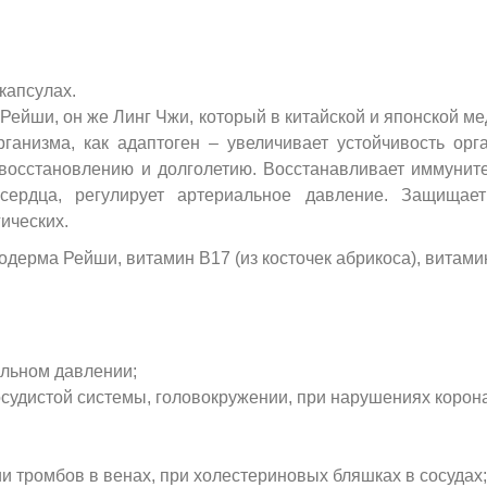
капсулах.
ейши, он же Линг Чжи, который в китайской и японской ме
рганизма, как адаптоген – увеличивает устойчивость ор
восстановлению и долголетию. Восстанавливает иммуните
 сердца, регулирует артериальное давление. Защищае
гических.
одерма Рейши, витамин В17 (из косточек абрикоса), витами
альном давлении;
осудистой системы, головокружении, при нарушениях коро
ии тромбов в венах, при холестериновых бляшках в сосудах;