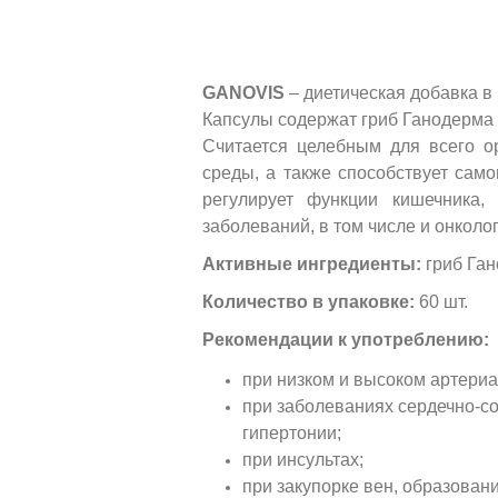
GANOVIS
– диетическая добавка в 
Капсулы содержат гриб Ганодерма Р
Считается целебным для всего о
среды, а также способствует само
регулирует функции кишечника,
заболеваний, в том числе и онколо
Активные ингредиенты:
гриб Ган
Количество в упаковке:
60 шт.
Рекомендации к употреблению:
при низком и высоком артери
при заболеваниях сердечно-с
гипертонии;
при инсультах;
при закупорке вен, образован