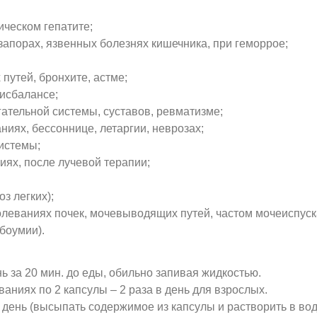
ическом гепатите;
запорах, язвенных болезнях кишечника, при геморрое;
путей, бронхите, астме;
исбалансе;
ательной системы, суставов, ревматизме;
ниях, бессоннице, летаргии, неврозах;
истемы;
иях, после лучевой терапии;
з легких);
олеваниях почек, мочевыводящих путей, частом мочеиспуск
боумии).
нь за 20 мин. до еды, обильно запивая жидкостью.
аниях по 2 капсулы – 2 раза в день для взрослых.
 в день (высыпать содержимое из капсулы и растворить в вод