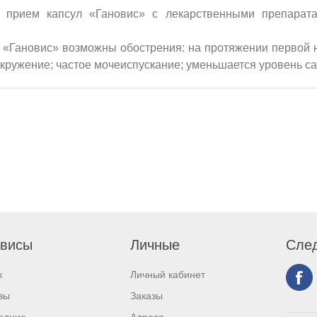
 прием капсул «Гановис» с лекарственными препарат
 «Гановис» возможны обострения: на протяжении первой н
окружение; частое мочеиспускание; уменьшается уровень са
висы
Личные
След
к
Личный кабинет
вы
Заказы
едние
Адреса