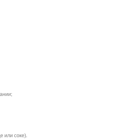
ании;
е или соке).