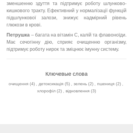
зменшенню здуття та підтримує роботу шлунково-
кишкового тракту. Ефективний у нормалізації функцій
підшлункової залози, знижує надмірний рівень
глюкози в крові.
Петрушка
– багата на вітамін C, калій та флавоноїди.
Має сечогінну дію, сприяє очищенню організму,
підтримує роботу нирок та зміцнює імунну систему.
Ключевые слова
очищення
(4)
,
детоксикація
(5)
,
зелень
(2)
,
пшениця
(2)
,
хлорофіл
(2)
,
відновлення
(3)