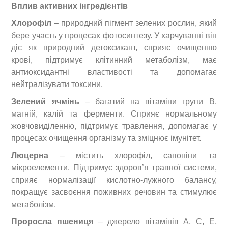
Вплив активних інгредієнтів
Хлорофіл
– природний пігмент зелених рослин, який
бере участь у процесах фотосинтезу. У харчуванні він
діє як природний детоксикант, сприяє очищенню
крові, підтримує клітинний метаболізм, має
антиоксидантні властивості та допомагає
нейтралізувати токсини.
Зелений ячмінь
– багатий на вітаміни групи B,
магній, калій та ферменти. Сприяє нормальному
жовчовиділенню, підтримує травлення, допомагає у
процесах очищення організму та зміцнює імунітет.
Люцерна
– містить хлорофіл, сапоніни та
мікроелементи. Підтримує здоров’я травної системи,
сприяє нормалізації кислотно-лужного балансу,
покращує засвоєння поживних речовин та стимулює
метаболізм.
Проросла пшениця
– джерело вітамінів A, C, E,