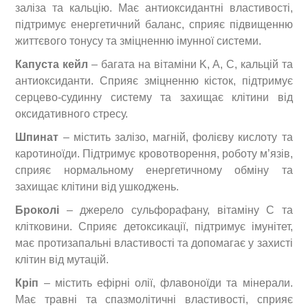
заліза та кальцію. Має антиоксидантні властивості,
підтримує енергетичний баланс, сприяє підвищенню
життєвого тонусу та зміцненню імунної системи.
Капуста кейл
– багата на вітаміни K, A, C, кальцій та
антиоксиданти. Сприяє зміцненню кісток, підтримує
серцево-судинну систему та захищає клітини від
оксидативного стресу.
Шпинат
– містить залізо, магній, фолієву кислоту та
каротиноїди. Підтримує кровотворення, роботу м’язів,
сприяє нормальному енергетичному обміну та
захищає клітини від ушкоджень.
Броколі
– джерело сульфорафану, вітаміну C та
клітковини. Сприяє детоксикації, підтримує імунітет,
має протизапальні властивості та допомагає у захисті
клітин від мутацій.
Кріп
– містить ефірні олії, флавоноїди та мінерали.
Має травні та спазмолітичні властивості, сприяє