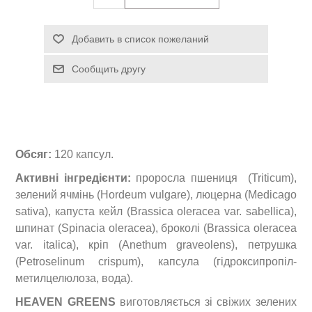
Обсяг:
120 капсул.
Активні інгредієнти:
проросла пшениця (Triticum),
зелений ячмінь (Hordeum vulgare), люцерна (Medicago
sativa), капуста кейл (Brassica oleracea var. sabellica),
шпинат (Spinacia oleracea), броколі (Brassica oleracea
var. italica), кріп (Anethum graveolens), петрушка
(Petroselinum crispum), капсула (гідроксипропіл-
метилцелюлоза, вода).
HEAVEN GREENS
виготовляється зі свіжих зелених