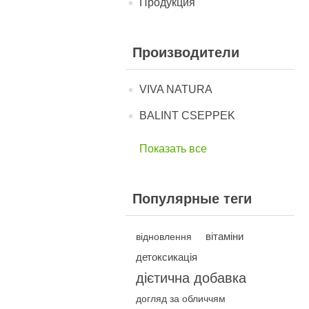
Продукция
Производители
VIVA NATURA
BALINT CSEPPEK
Показать все
Популярные теги
вітаміни
відновлення
детоксикація
дієтична добавка
догляд за обличчям