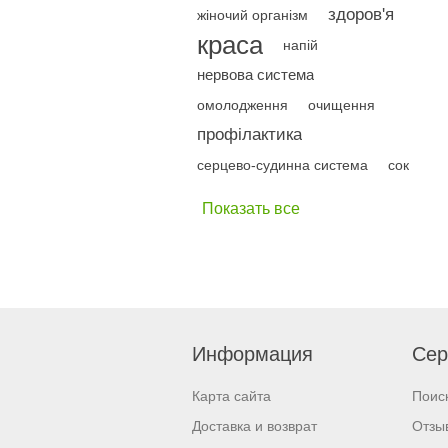
здоров'я
жіночий організм
краса
напій
нервова система
омолодження
очищення
профілактика
серцево-судинна система
сок
Показать все
Информация
Сер
Карта сайта
Поис
Доставка и возврат
Отзы