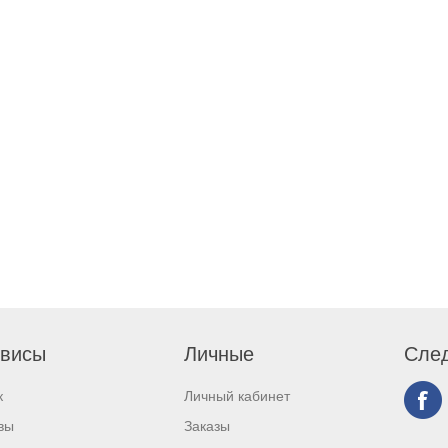
висы
Личные
След
к
Личный кабинет
вы
Заказы