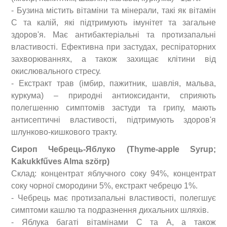
- Бузина містить вітаміни та мінерали, такі як вітамін
C
та калій, які підтримують імунітет та загальне
здоров'я.
Має антибактеріальні та протизапальні
властивості. Ефективна при застудах, респіраторних
захворюваннях, а також захищає клітини від
окислювального стресу.
- Екстракт трав (імбир, пажитник, шавлія, мальва,
куркума) – природні антиоксиданти, сприяють
полегшенню симптомів застуди та грипу, мають
антисептичні властивості, підтримують здоров'я
шлунково-кишкового тракту.
Сироп Чебрець-Яблуко (
Thyme
-
apple Syrup
;
Kakukkf
ű
ves Alma sz
ö
rp
)
Склад: концентрат яблучного соку 94%, концентрат
соку чорної смородини 5%, екстракт чебрецю 1%.
- Чебрець має протизапальні властивості, полегшує
симптоми кашлю та подразнення дихальних шляхів.
- Яблука багаті вітамінами C
та
A
, а також