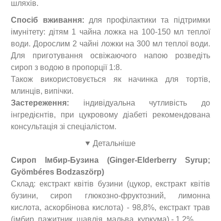
шляхів.
Спосіб вживання:
для профілактики та підтримки
імунітету: дітям 1 чайна ложка на 100-150 мл теплої
води.
Дорослим 2 чайні ложки на 300 мл теплої води.
Для приготування освіжаючого напою розведіть
сироп з водою в пропорції 1:8.
Також використовується як начинка для тортів,
млинців, випічки.
Застереження:
індивідуальна чутливість до
інгредієнтів, при цукровому діабеті рекомендована
консультація зі спеціалістом.
Детальніше
Сироп Імбир-Бузина (
Ginger
-
Elderberry
Syrup
;
Gy
ö
mb
é
res
Bodza
sz
ö
rp
)
Склад: екстракт квітів бузини (цукор, екстракт квітів
бузини, сироп глюкозно-фруктозний, лимонна
кислота, аскорбінова кислота) - 98,8%, екстракт трав
(імбир, пажитник, шавлія, мальва, куркума) - 1,2%.