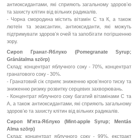
антиоксидантами, які сприяють загальному здоров'ю
та захисту клітин від вільних радикалів.
- Чорна смородина містить вітамін С та К, а також
лютеїн та зеаксантин, антиоксиданти, які можуть
підтримувати здоров'я очей та запобігати погіршенню
зору.
Сироп Гранат-Яблуко (Pomegranate Syrup;
Gránátalma szörp)
Склад: концентрат яблучного соку - 70%, концентрат
гранатового соку - 30%.
- Гранатовий сік сприяє зниженню кров'яного тиску та
зниженню ризику розвитку серцевих захворювань.
- Концентрат яблучного соку багатий вітамінами C
та
A
, а також антиоксидантами, які сприяють загальному
здоров'ю та захисту клітин від вільних радикалів.
Сироп М'ята-Яблуко (
Mint
-
apple Syrup
;
Ment
á
s
Alma sz
ö
rp
)
Склад: концентрат яблучного соку - 99%, екстракт