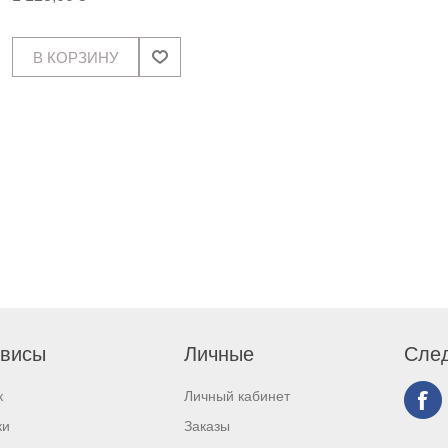
висы
Личные
След
к
Личный кабинет
ки
Заказы