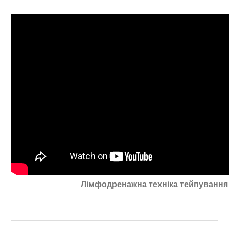
Лімфодренажна техніка тейпування