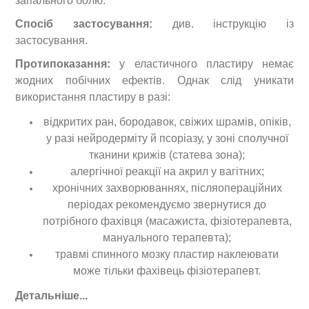
запального болю.
Спосіб застосування:
див. інструкцію із
застосування.
Протипоказання:
у еластичного пластиру немає
жодних побічних ефектів. Однак слід уникати
використання пластиру в разі:
відкритих ран, бородавок, свіжих шрамів, опіків,
у разі нейродерміту й псоріазу, у зоні сполучної
тканини крижів (статева зона);
алергічної реакції на акрил у вагітних;
хронічних захворюваннях, післяопераційних
періодах рекомендуємо звернутися до
потрібного фахівця (масажиста, фізіотерапевта,
мануального терапевта);
травмі спинного мозку пластир наклеювати
може тільки фахівець фізіотерапевт.
Детальніше...