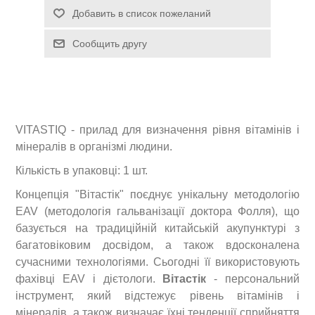
VITASTIQ - прилад для визначення рівня вітамінів і
мінералів в організмі людини.
Кількість в упаковці: 1 шт.
Концепція "Вітастік" поєднує унікальну методологію
EAV (методологія гальванізації доктора Фолля), що
базується на традиційній китайській акупунктурі з
багатовіковим досвідом, а також вдосконалена
сучасними технологіями. Сьогодні її використовують
фахівці EAV і дієтологи.
Вітастік
- персональний
інструмент, який відстежує рівень вітамінів і
мінералів, а також визначає їхні тенденції сприйняття