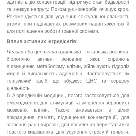
здатність до концентрації, підтримує стан бадьорості
та знижує напругу. Покращує кровообіг, очищує кров.
Рекомендується для усунення сексуальної слабкості,
втоми, при підвищених розумових навантаженнях й
для поліпшення роботи травної системи.
Вплив активних інгредієнтів:
Пегага або центелла азіатська
– лікарська рослина,
біологічно активні речовини якої, сприяють
підвищенню метаболізму клітин, збільшують гідроліз
жирів й вивільнюють адреналін. Застосовується як
тонізуючий засіб, що збуджує ЦНС та серцеву
діяльність.
В Аюрведичній медицині, пегага застосовується для
омолодження, для стимуляції та зміцнення нервових і
мозкових клітин. Також вживається в цілях
покращення пам'яті, підвищення концентрації, для
загоєння ран і виразок, для посилення перистальтики
товстого кишківника, для усунення стресу й тривоги,